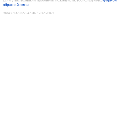
Если у вас возникли проблемы, пожалуйста, воспользуйтесь
формой
обратной связи
9184561370327947316
:
1786128071