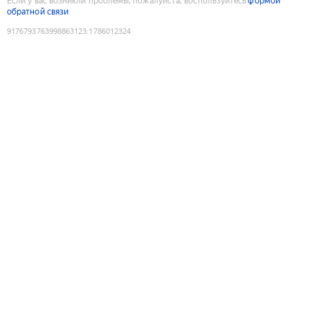
Если у вас возникли проблемы, пожалуйста, воспользуйтесь
формой
обратной связи
9176793763998863123
:
1786012324