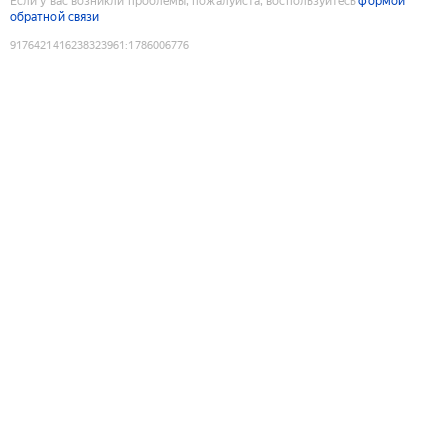
Если у вас возникли проблемы, пожалуйста, воспользуйтесь
формой
обратной связи
9176421416238323961
:
1786006776