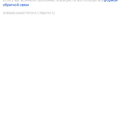
Если у вас возникли проблемы, пожалуйста, воспользуйтесь
формой
обратной связи
9180940244007781914
:
1786074112