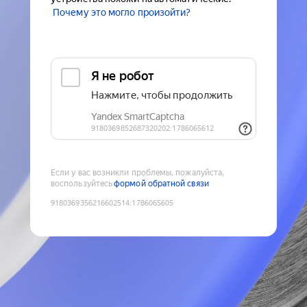
Почему это могло произойти?
Если у вас возникли проблемы, пожалуйста,
воспользуйтесь
формой обратной связи
9180369356216602514
:
1786065605