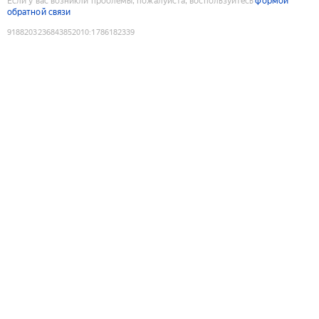
Если у вас возникли проблемы, пожалуйста, воспользуйтесь
формой
обратной связи
9188203236843852010
:
1786182339