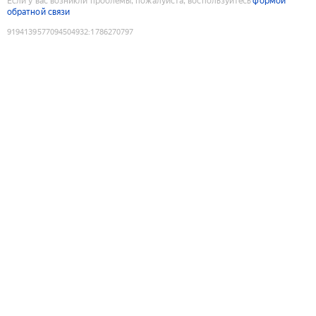
Если у вас возникли проблемы, пожалуйста, воспользуйтесь
формой
обратной связи
9194139577094504932
:
1786270797