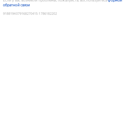
Если у вас возникли проблемы, пожалуйста, воспользуйтесь
формой
обратной связи
9188194079168270415
:
1786182202