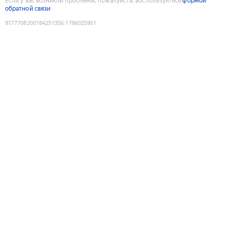
Если у вас возникли проблемы, пожалуйста, воспользуйтесь
формой
обратной связи
9177708200184251356
:
1786025951