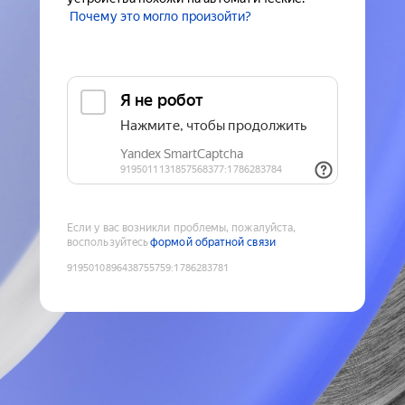
Почему это могло произойти?
Если у вас возникли проблемы, пожалуйста,
воспользуйтесь
формой обратной связи
9195010896438755759
:
1786283781