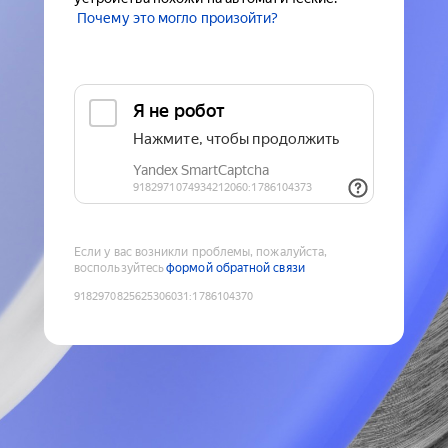
Почему это могло произойти?
Если у вас возникли проблемы, пожалуйста,
воспользуйтесь
формой обратной связи
9182970825625306031
:
1786104370