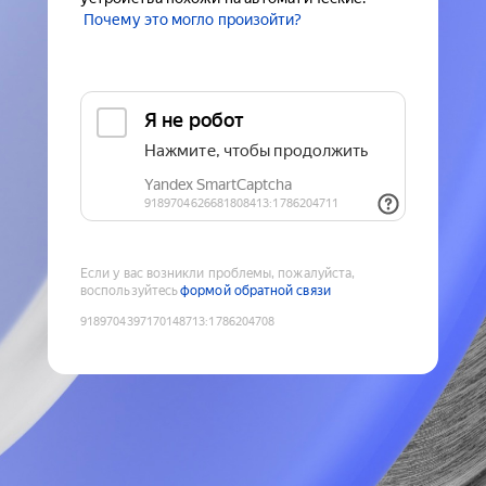
Почему это могло произойти?
Если у вас возникли проблемы, пожалуйста,
воспользуйтесь
формой обратной связи
9189704397170148713
:
1786204708