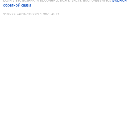
Если у вас возникли проблемы, пожалуйста, воспользуйтесь
формой
обратной связи
9186366740167918889
:
1786154973