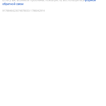
Если у вас возникли проблемы, пожалуйста, воспользуйтесь
формой
обратной связи
9178846623074878033
:
1786042914