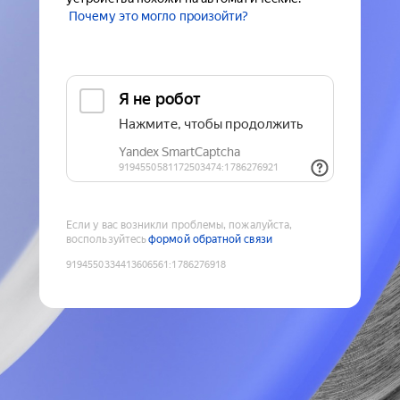
Почему это могло произойти?
Если у вас возникли проблемы, пожалуйста,
воспользуйтесь
формой обратной связи
9194550334413606561
:
1786276918