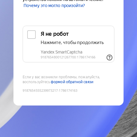
Почему это могло произойти?
Если у вас возникли проблемы, пожалуйста,
воспользуйтесь
формой обратной связи
9187654555239973217
:
1786174163