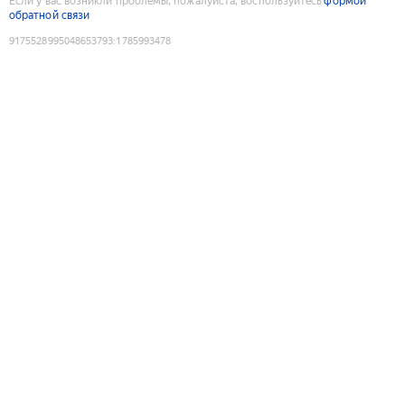
Если у вас возникли проблемы, пожалуйста, воспользуйтесь
формой
обратной связи
9175528995048653793
:
1785993478