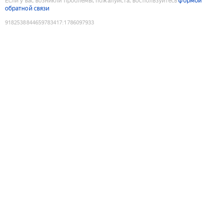
Если у вас возникли проблемы, пожалуйста, воспользуйтесь
формой
обратной связи
9182538844659783417
:
1786097933