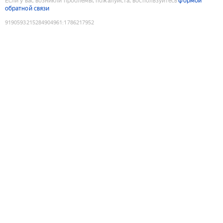
Если у вас возникли проблемы, пожалуйста, воспользуйтесь
формой
обратной связи
9190593215284904961
:
1786217952