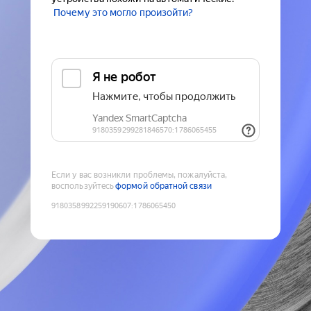
Почему это могло произойти?
Если у вас возникли проблемы, пожалуйста,
воспользуйтесь
формой обратной связи
9180358992259190607
:
1786065450