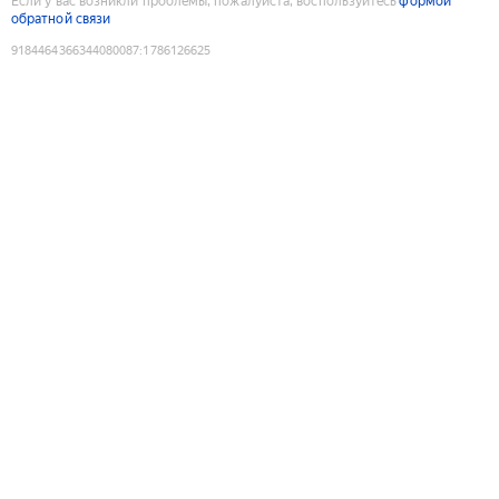
Если у вас возникли проблемы, пожалуйста, воспользуйтесь
формой
обратной связи
9184464366344080087
:
1786126625