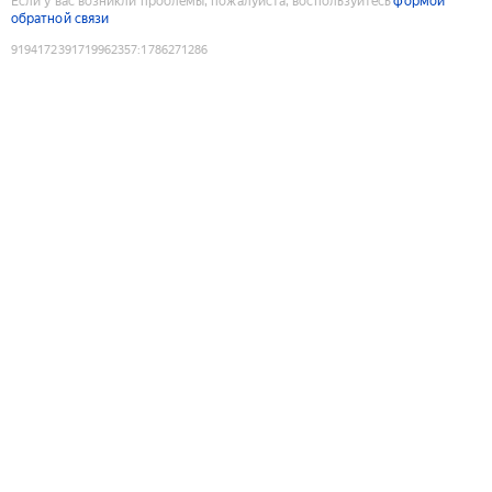
Если у вас возникли проблемы, пожалуйста, воспользуйтесь
формой
обратной связи
9194172391719962357
:
1786271286