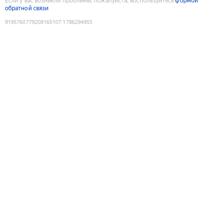
Если у вас возникли проблемы, пожалуйста, воспользуйтесь
формой
обратной связи
9195760779208165107
:
1786294955