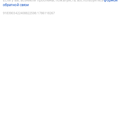
Если у вас возникли проблемы, пожалуйста, воспользуйтесь
формой
обратной связи
9183903422408822598
:
1786118267