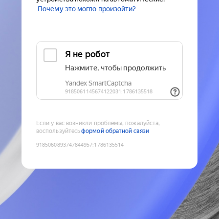
Почему это могло произойти?
Если у вас возникли проблемы, пожалуйста,
воспользуйтесь
формой обратной связи
9185060893747844957
:
1786135514