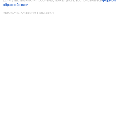
Если у вас возникли проблемы, пожалуйста, воспользуйтесь
формой
обратной связи
9185692160726143519
:
1786144921