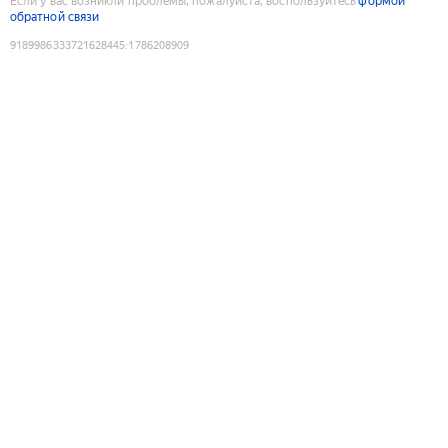
Если у вас возникли проблемы, пожалуйста, воспользуйтесь
формой
обратной связи
9189986333721628445
:
1786208909