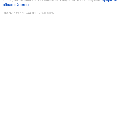
Если у вас возникли проблемы, пожалуйста, воспользуйтесь
формой
обратной связи
9182482396911244911
:
1786097092