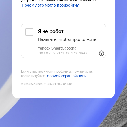
Почему это могло произойти?
Если у вас возникли проблемы, пожалуйста,
воспользуйтесь
формой обратной связи
9189685733993743863
:
1786204430