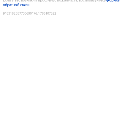
Если у вас возникли проблемы, пожалуйста, воспользуйтесь
формой
обратной связи
9183182357730690176
:
1786107522