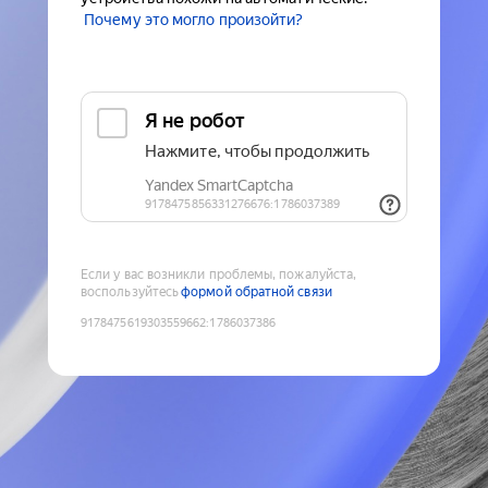
Почему это могло произойти?
Если у вас возникли проблемы, пожалуйста,
воспользуйтесь
формой обратной связи
9178475619303559662
:
1786037386