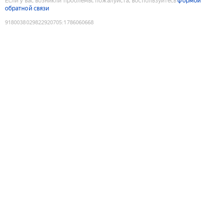
Если у вас возникли проблемы, пожалуйста, воспользуйтесь
формой
обратной связи
9180038029822920705
:
1786060668