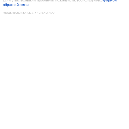
Если у вас возникли проблемы, пожалуйста, воспользуйтесь
формой
обратной связи
9184430582332656357
:
1786126122