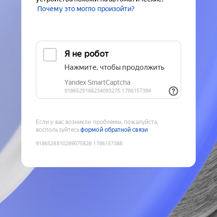
Почему это могло произойти?
Если у вас возникли проблемы, пожалуйста,
воспользуйтесь
формой обратной связи
9186528810289075828
:
1786157388