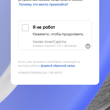
Почему это могло произойти?
Если у вас возникли проблемы, пожалуйста,
воспользуйтесь
формой обратной связи
9188663879938082228
:
1786189203