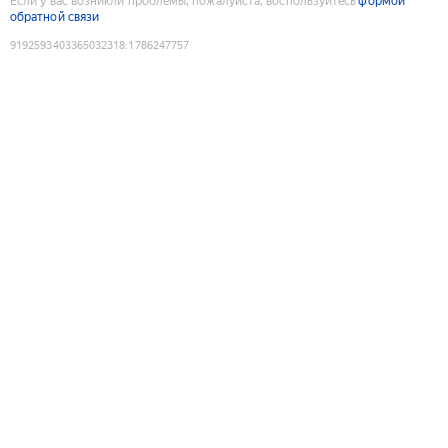
Если у вас возникли проблемы, пожалуйста, воспользуйтесь
формой
обратной связи
9192593403365032318
:
1786247757