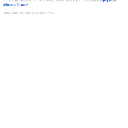
Если у вас возникли проблемы, пожалуйста, воспользуйтесь
формой
обратной связи
9186566856652887562
:
1786157955