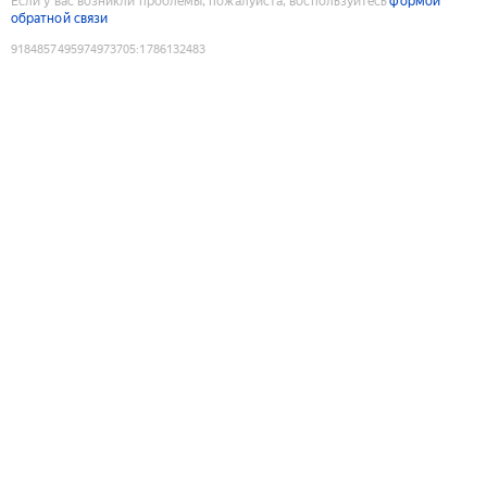
Если у вас возникли проблемы, пожалуйста, воспользуйтесь
формой
обратной связи
9184857495974973705
:
1786132483