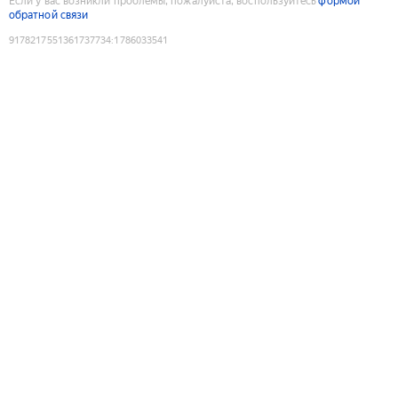
Если у вас возникли проблемы, пожалуйста, воспользуйтесь
формой
обратной связи
9178217551361737734
:
1786033541