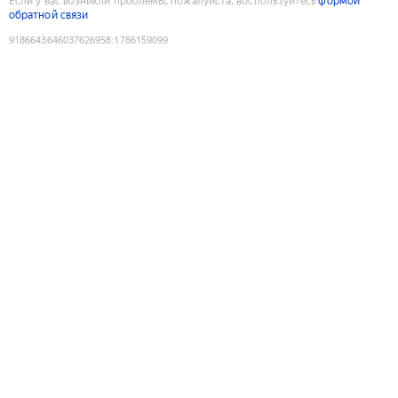
Если у вас возникли проблемы, пожалуйста, воспользуйтесь
формой
обратной связи
9186643646037626958
:
1786159099