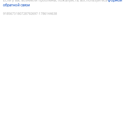
Если у вас возникли проблемы, пожалуйста, воспользуйтесь
формой
обратной связи
9185673180728792697
:
1786144638