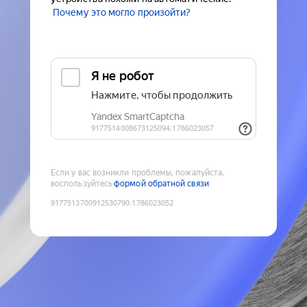
Почему это могло произойти?
Если у вас возникли проблемы, пожалуйста,
воспользуйтесь
формой обратной связи
9177513700912530790
:
1786023052