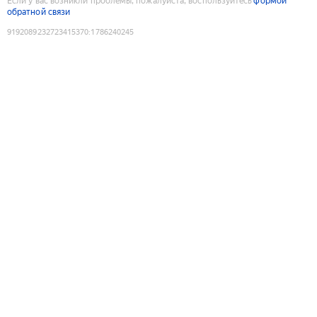
Если у вас возникли проблемы, пожалуйста, воспользуйтесь
формой
обратной связи
9192089232723415370
:
1786240245