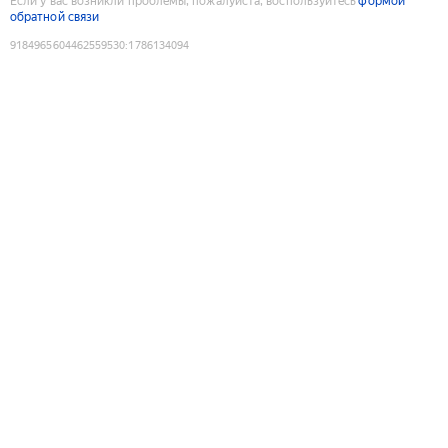
Если у вас возникли проблемы, пожалуйста, воспользуйтесь
формой
обратной связи
9184965604462559530
:
1786134094