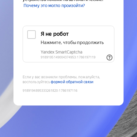
Почему это могло произойти?
Если у вас возникли проблемы, пожалуйста,
воспользуйтесь
формой обратной связи
9189194895333261820
:
1786197116