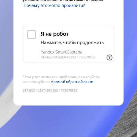
Почему это могло произойти?
Если у вас возникли проблемы, пожалуйста,
воспользуйтесь
формой обратной связи
9174527403574958100
:
1785978553