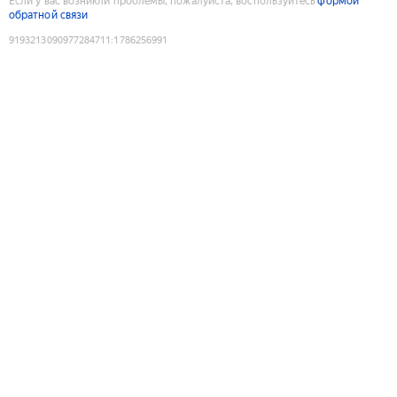
Если у вас возникли проблемы, пожалуйста, воспользуйтесь
формой
обратной связи
9193213090977284711
:
1786256991