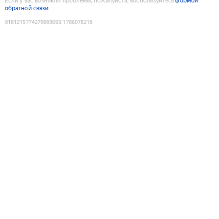
Если у вас возникли проблемы, пожалуйста, воспользуйтесь
формой
обратной связи
9181215774279993693
:
1786078218