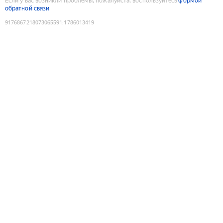
Если у вас возникли проблемы, пожалуйста, воспользуйтесь
формой
обратной связи
9176867218073065591
:
1786013419