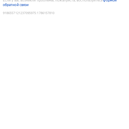
Если у вас возникли проблемы, пожалуйста, воспользуйтесь
формой
обратной связи
9186557121237095975
:
1786157810